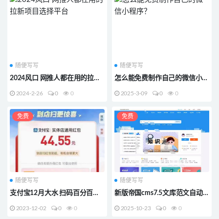
随便写写
随便写写
2024风口 网推人都在用的拉新
怎么能免费制作自己的微信小程
项目选择平台
序？
2024-2-26
0
0
2025-3-09
0
0
免费
免费
随便写写
随便写写
支付宝12月大水 扫码百分百必
新版帝国cms7.5文库范文自动
得1-188红包！
生成word文档源码整站模板带
2023-12-02
0
0
2025-10-23
0
0
会员中心