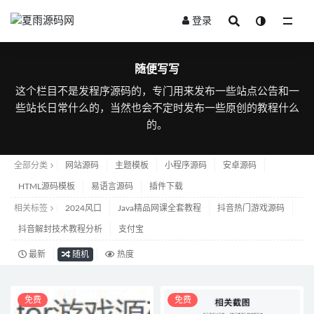
登录
随便写写
随便写写
这个栏目不是发程序源码的，专门用来发布一些站点公告和一
些站长日常什么的，当然也会不定时发布一些原创的教程什么
的。
全部分类
网站源码
主题模板
小程序源码
安卓源码
HTML源码模板
易语言源码
插件下载
相关标签
2024风口
Java精品网课全套教程
抖音热门游戏源码
抖音解封技术教程分析
支付宝
最新
随机
热度
免费
免费