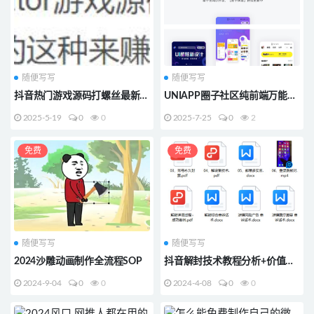
随便写写
随便写写
抖音热门游戏源码打螺丝最新版
UNIAPP圈子社区纯前端万能源
1.2.0Cocos creator 3.8.3ts
码模板 H5小程序APP多端兼容
2025-5-19
0
0
2025-7-25
0
2
酷炫UI
免费
免费
随便写写
随便写写
2024沙雕动画制作全流程SOP
抖音解封技术教程分析+价值
1000
2024-9-04
0
0
2024-4-08
0
0